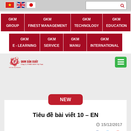
Se
GKM
GKM
GKM
GKM
GROUP
FINEST MANAGEMENT
TECHNOLOGY
EDUCATION
GKM
GKM
GKM
GKM
E - LEARNING
SERVICE
MANU
INTERNATIONAL
NEW
Tiêu đề bài viết 10 – EN
15/12/2017