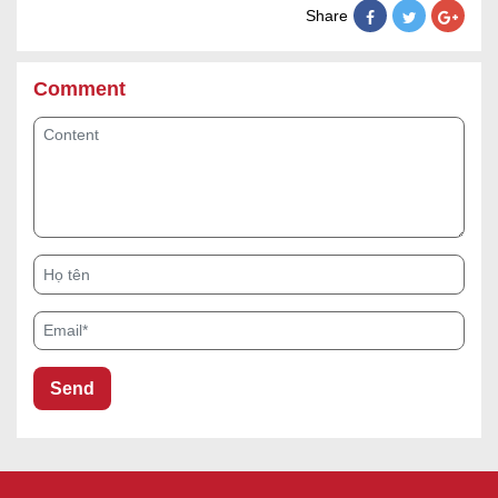
Share
Comment
Content
Họ tên
Email*