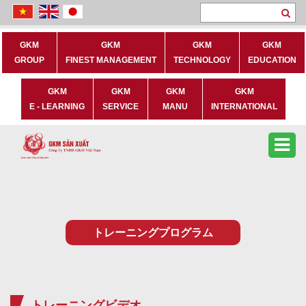
Se
GKM
GKM
GKM
GKM
GROUP
FINEST MANAGEMENT
TECHNOLOGY
EDUCATION
GKM
GKM
GKM
GKM
E - LEARNING
SERVICE
MANU
INTERNATIONAL
トレーニングプログラム
トレーニングビデオ