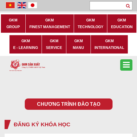
Se
GKM
GKM
GKM
GKM
GROUP
FINEST MANAGEMENT
TECHNOLOGY
EDUCATION
GKM
GKM
GKM
GKM
E - LEARNING
SERVICE
MANU
INTERNATIONAL
CHƯƠNG TRÌNH ĐÀO TẠO
ĐĂNG KÝ KHÓA HỌC